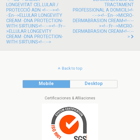
LONGEVITAT CEL.LULAR /
TRACTAMENT
PROTECCIÓ ADN <!--:--><!-
PROFESSIONAL A DOMICILI<!-
-:en-->ELLULAR LONGEVITY
-:--><!--:en-->MICRO-
CREAM -DNA PROTECTION-
DERMABRASION CREAM<!--:--
WITH SIRTUINS<!--:--><!--:fr--
><!--:fr-->MICRO-
>ELLULAR LONGEVITY
DERMABRASION CREAM<!--:--
CREAM -DNA PROTECTION-
>
WITH SIRTUINS<!--:-->
Back to top
Mobile
Desktop
Certificaciones & Afiliaciones