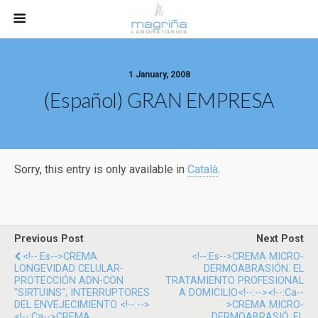
1 January, 2008
(Español) GRAN EMPRESA
Sorry, this entry is only available in
Català
.
Previous Post
Next Post
<!--:es-->CREMA
<!--:es-->CREMA MICRO-
LONGEVIDAD CELULAR-
DERMOABRASIÓN. EL
PROTECCIÓN ADN-CON
TRATAMIENTO PROFESIONAL
"SIRTUINS", INTERRUPTORES
A DOMICILIO<!--:--><!--:ca--
DEL ENVEJECIMIENTO <!--:-->
>CREMA MICRO-
<!--:ca-->CREMA
DERMOABRASIÓ. EL