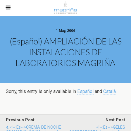
1 May, 2006
(Español) AMPLIACIÓN DE LAS
INSTALACIONES DE
LABORATORIOS MAGRIÑA
Sorry, this entry is only available in
Español
and
Català
.
Previous Post
Next Post
<!--:es-->CREMA DE NOCHE
<!--:es-->GELES