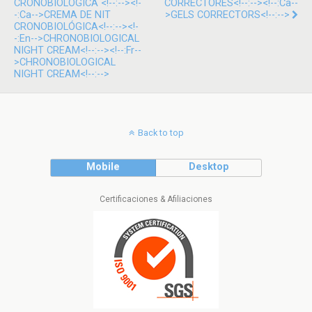
CRONOBIOLÓGICA <!--:--><!-
CORRECTORES<!--:--><!--:ca--
-:ca-->CREMA DE NIT
>GELS CORRECTORS<!--:-->
CRONOBIOLÓGICA<!--:--><!-
-:en-->CHRONOBIOLOGICAL
NIGHT CREAM<!--:--><!--:fr--
>CHRONOBIOLOGICAL
NIGHT CREAM<!--:-->
Back to top
Mobile
Desktop
Certificaciones & Afiliaciones