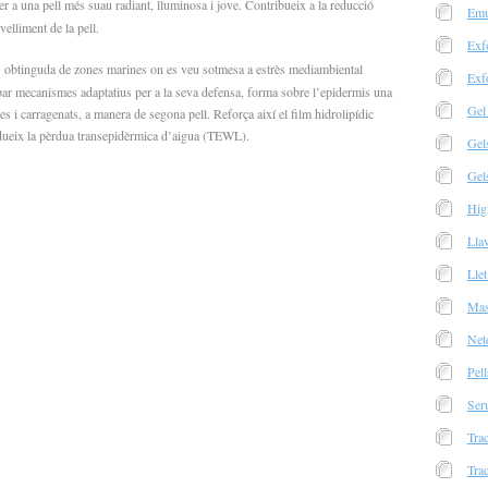
per a una pell més suau radiant, lluminosa i jove. Contribueix a la reducció
Emu
velliment de la pell.
Exf
:
obtinguda de zones marines on es veu sotmesa a estrès mediambiental
Exf
upar mecanismes adaptatius per a la seva defensa, forma sobre l’epidermis una
Gel
es i carragenats, a manera de segona pell. Reforça així el film hidrolipídic
Redueix la pèrdua transepidèrmica d’aigua (TEWL).
Gel
Gel
Hig
Lla
Llet
Mas
Net
Pell
Ser
Trac
Tra