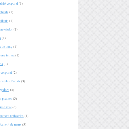
lsió corporal
(1)
oliants
(1)
oliants
(1)
 netejador
(1)
s
(1)
s de bany
(1)
iene íntima
(1)
vis
(3)
 corporal
(2)
caretes Facials
(3)
ejadors
(4)
s grasses
(3)
um facial
(6)
tament antiestries
(1)
ctament de mans
(3)