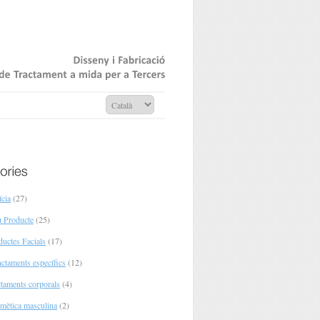
Disseny
Fabricació
de
Tractament
mida
per
Tercers
ícia
(27)
 Producte
(25)
ductes Facials
(17)
nctaments específics
(12)
ctaments corporals
(4)
mètica masculina
(2)