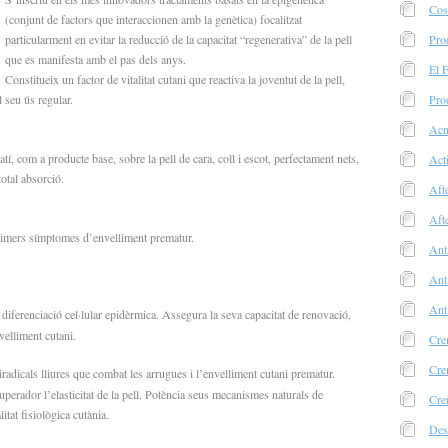
Cos
(conjunt de factors que interaccionen amb la genètica) focalitzat
particularment en evitar la reducció de la capacitat “regenerativa” de la pell
Pro
que es manifesta amb el pas dels anys.
El 
Constitueix un factor de vitalitat cutani que reactiva la joventut de la pell,
 seu ús regular.
Pro
Acn
tí, com a producte base, sobre la pell de cara, coll i escot, perfectament nets,
Acti
total absorció.
Aft
Aft
primers símptomes d’envelliment prematur.
Ant
Ant
Ant
 diferenciació cel·lular epidèrmica. Assegura la seva capacitat de renovació,
velliment cutani.
Cre
Crem
tiradicals lliures que combat les arrugues i l’envelliment cutani prematur.
perador l’elasticitat de la pell. Potència seus mecanismes naturals de
Cre
itat fisiològica cutània.
Des