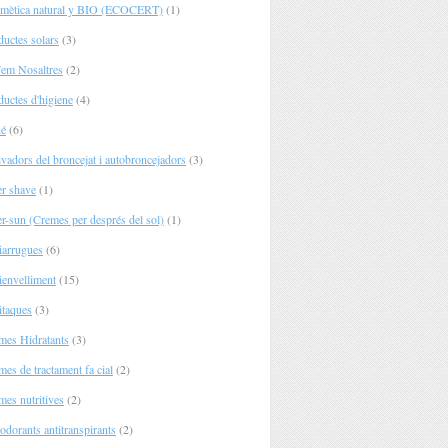
mètica natural y BIO (ECOCERT)
(1)
ductes solars
(3)
Fem Nosaltres
(2)
ductes d'higiene
(4)
é
(6)
vadors del broncejat i autobroncejadors
(3)
er shave
(1)
er-sun (Cremes per després del sol)
(1)
iarrugues
(6)
ienvelliment
(15)
itaques
(3)
mes Hidratants
(3)
es de tractament fa cial
(2)
mes nutritives
(2)
odorants antitranspirants
(2)