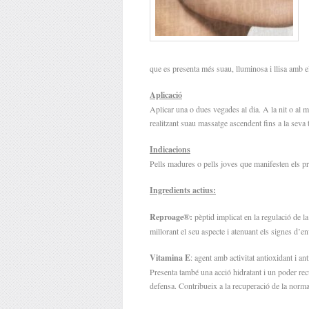
que es presenta més suau, lluminosa i llisa amb el
Aplicació
Aplicar una o dues vegades al dia. A la nit o al ma
realitzant suau massatge ascendent fins a la seva 
Indicacions
Pells madures o pells joves que manifesten els 
Ingredients actius:
Reproage®:
pèptid implicat en la regulació de la
millorant el seu aspecte i atenuant els signes d’en
Vitamina E
: agent amb activitat antioxidant i an
Presenta també una acció hidratant i un poder recu
defensa. Contribueix a la recuperació de la normal