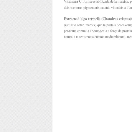
Vitamina C
: forma estabilitzada de la mateixa, 
dels trastorns pigmentaris cutanis vinculats a l’en
Extracte d’alga vermella (Chondrus crispus)
(radiació solar, marees) que la porta a desenvol
pel·lícula contínua i homogènia a força de proteïn
natural i la resistència cutània mediambiental. 