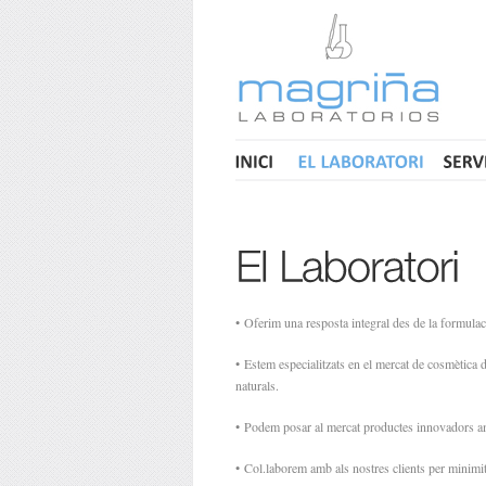
•
Oferim una resposta integral des de la formulaci
•
Estem especialitzats en el mercat de cosmètica 
naturals.
•
Podem posar al mercat productes innovadors amb
•
Col.laborem amb als nostres clients per minimit