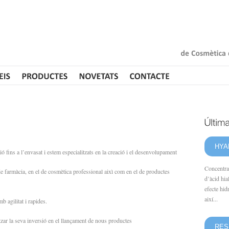
de
Cosmètica
HYA
ó fins a l’envasat i estem especialitzats en la creació i el desenvolupament
Concentrat
de farmàcia, en el de cosmètica professional aixì com en el de productes
d’àcid hia
efecte hid
així...
 agilitat i rapides
.
zar la seva inversió en el llançament de nous productes
RES