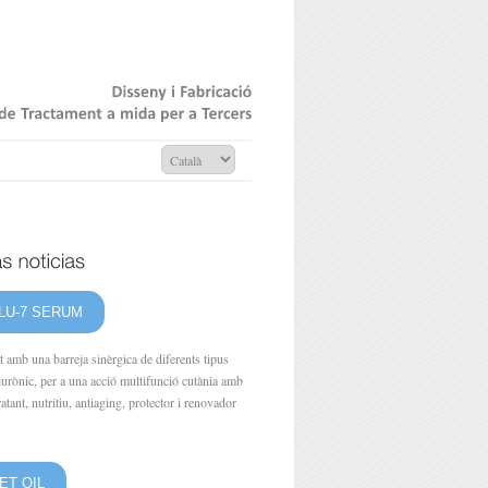
Disseny
Fabricació
de
Tractament
mida
per
Tercers
LU-7 SERUM
 amb una barreja sinèrgica de diferents tipus
lurònic, per a una acció multifunció cutània amb
ratant, nutritiu, antiaging, protector i renovador
ET OIL