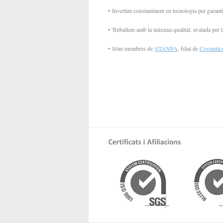
•
Invertim constantment en tecnologia per garanti
•
Treballem amb la màxima qualitat, avalada per
•
Sóm membres de
STANPA
, filial de
Cosmetic