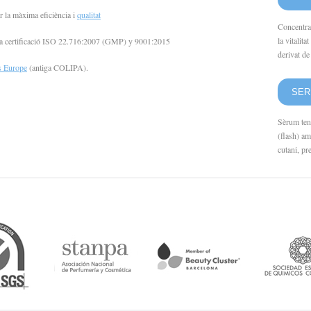
r la màxima eficiència i
qualitat
Concentrat
la vitalit
 la certificació ISO 22.716:2007 (GMP) y 9001:2015
derivat de 
s Europe
(antiga COLIPA).
SER
Sèrum ten
(flash) am
cutani, pre