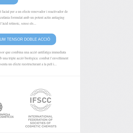
 facial per a un efecte renovador i reactivador de
at cutània formulat amb un potent actiu antiaging
l’àcid retinoic, sense els...
UM TENSOR DOBLE ACCIÓ
sor que combina una acció antifatiga immediata
b una triple acció biològica: combat l’envelliment
senta un efecte reestructurant a la pell i...