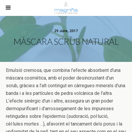
29 June, 2017
MÀSCARA SCRUB NATURAL
Emulsió cremosa, que combina l’efecte absorbent d’una
màscara cosmètica, amb el poder desincrustant d’un
scrub, gràcies a l’alt contingut en càrregues minerals d’una
banda i a les partícules de pedra volcànica de l’altra.
L’efecte sinèrgic d’un i altre, assegura un gran poder
dermopurificant i d’arrossegament de les impureses
retingudes sobre l’epidermis (sudoració, pol·lució,
cèl·lules mortes …), afavorint el tancament dels porus i la
uniformitat de la pell, tant en el seu aspecte com en el seu