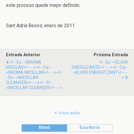
este proceso quede mejor definido.
Sant Adrià Besòs, enero de 2011
Entrada Anterior
Próxima Entrada
<!--:es-->BRUMA
<!--:es-->ELIXIR
MICELAR<!--:--><!--:ca--
ENERGIZANTE<!--:--><!--:ca--
>BROMA MICELLAR<!--:--><!-
>ELIXIR ENERGITZANT<!--:--
-:en-->MICELLAR
>
CLEANSER<!--:--><!--:fr--
>MICELLAR CLEANSER<!--:-->
Volver arriba
Móvil
Escritorio