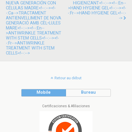
NUEVA GENERACIÓN CON
HIGIENIZANT<!--:--><!--:en--
CÉLULAS MADRE<!--:--><!-
>HAND HYGIENE GEL<!--:--><!-
-:ca-->TRACTAMENT
-:fr-->HAND HYGIENE GEL<!--:-
ANTIENVELLIMENT DE NOVA
->
GENERACIÓ AMB CÈL•LULES
MARE<!--:--><!--:en--
>ANTIWRINKLE TREATMENT
WITH STEM CELLS<!--:--><!-
-:fr-->ANTIWRINKLE
TREATMENT WITH STEM
CELLS<!--:-->
Retour au début
Mobile
Bureau
Certificaciones & Afiliaciones