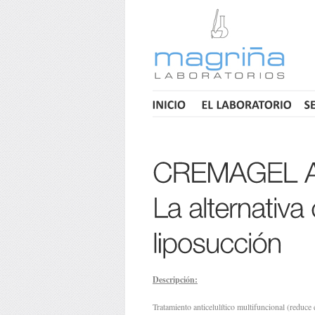
Descripción:
Tratamiento anticelulítico multifuncional (reduce e