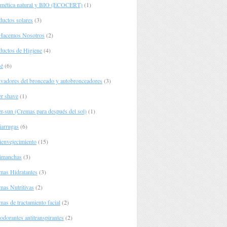
mética natural y BIO (ECOCERT)
(1)
ductos solares
(3)
Hacemos Nosotros
(2)
ductos de Higiene
(4)
é
(6)
ivadores del bronceado y autobronceadores
(3)
er shave
(1)
er-sun (Cremas para después del sol)
(1)
iarrugas
(6)
ienvejecimiento
(15)
imanchas
(3)
mas Hidratantes
(3)
mas Nutritivas
(2)
as de tractamiento facial
(2)
odorantes antitranspirantes
(2)