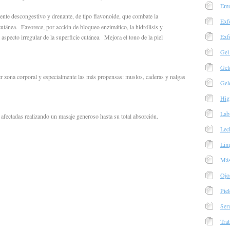
Emu
gente descongestivo y drenante, de tipo flavonoide, que combate la
Exf
cutánea. Favorece, por acción de bloqueo enzimático, la hidrólisis y
Exf
 aspecto irregular de la superficie cutánea. Mejora el tono de la piel
Gel
Gel
ier zona corporal y especialmente las más propensas: muslos, caderas y nalgas
Gel
Hig
Lab
 afectadas realizando un masaje generoso hasta su total absorción.
Lec
Lim
Más
Ojo
Piel
Ser
Trat