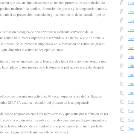
eración que actúan simultáneamente en los tres procesos de acumulación de
Cos
ocitos maduros), la lipolisis (liberación de grasas) y la lipogénesis (síntesis
Pro
o: a nivel de prevención, tratamiento y mantenimiento de la llamada “piel de
Lo 
Pro
ctuación biológica de tipo enzimático mediante activación de las
a actividad 30 veces superior a la atribuida a la cafeína. A ello se suma la
Acn
la síntesis de las proteínas implicadas en la formación de acúmulos grasos
Act
 que dinamiza la actividad del tejido cutáneo.
Aft
tes activos es una base ligera, fresca y de rápida absorción que asegura una
Aft
 largo plazo, y una mejora de la textura de la piel que se presenta, después
Ant
Ant
Ant
político que presenta una actividad 30 veces superior a la cafeína. Basa su
Cre
irtuina SIRT-1”, enzima mediador del proceso de la adipogénesis
Cre
el tejido adiposo obtenida del mirto ceroso y que actúa por inhibición de las
Crem
 Ejerce una acción selectiva sobre su metabolismo por regulación enzimática.
ión de la degradación de los lípidos) como prolongado (con un importante
Des
ión en la generación de nuevas células adiposas).