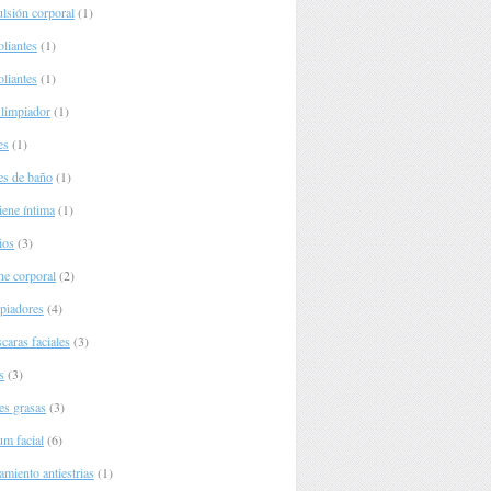
lsión corporal
(1)
oliantes
(1)
oliantes
(1)
 limpiador
(1)
es
(1)
es de baño
(1)
iene íntima
(1)
ios
(3)
he corporal
(2)
piadores
(4)
caras faciales
(3)
s
(3)
es grasas
(3)
um facial
(6)
amiento antiestrias
(1)