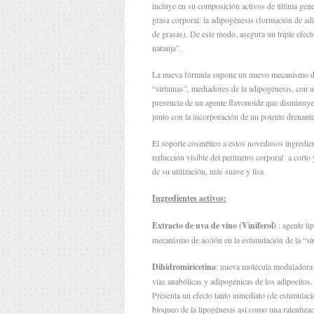
incluye en su composición activos de última gen
grasa corporal: la adipogénesis (formación de adip
de grasas). De este modo, asegura un triple efect
naranja”.
La nueva fórmula supone un nuevo mecanismo de a
“sirtuinas”, mediadores de la adipogénesis, con un
presencia de un agente flavonoide que disminuye 
junto con la incorporación de un potente drenante
El soporte cosmético a estos novedosos ingredien
reducción visible del perímetro corporal a corto y
de su utilización, más suave y lisa.
Ingredientes activos:
Extracto de uva de vino (Viniferol)
: agente li
mecanismo de acción en la estimulación de la “s
Dihidromiricetina
: nueva molécula moduladora d
vías anabólicas y adipogénicas de los adipocitos.
Presenta un efecto tanto inmediato (de estimulac
bloqueo de la lipogénesis así como una ralentizac