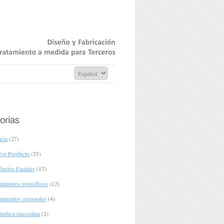
Diseño
y
Fabricación
Tratamiento
medida
para
Terceros
icia
(27)
vo Producto
(25)
ductos Faciales
(17)
tamientos específicos
(12)
tamientos corporales
(4)
mética masculina
(2)