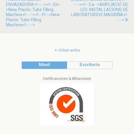
ENVASADORA<!--:--><!--:en--
-:--><!--:ca-->AMPLIACIÓ DE
>New Plastic Tube Filling
LES INSTAL·LACIONS DE
Machine<!--:--><!--:fr-->New
LABORATORIOS MAGRIÑA<!-
Plastic Tube Filling
-:-->
Machine<!--:-->
Volver arriba
Móvil
Escritorio
Certificaciones & Afiliaciones