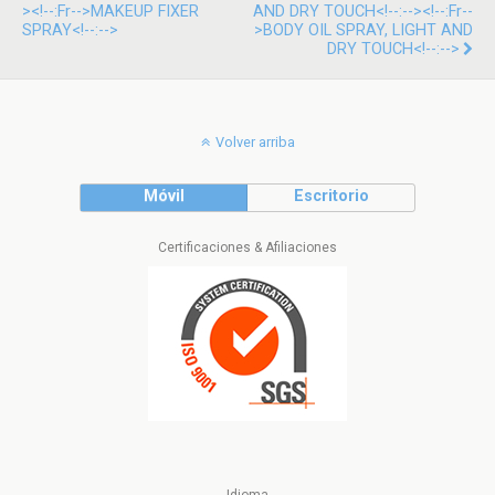
><!--:fr-->MAKEUP FIXER
AND DRY TOUCH<!--:--><!--:fr--
SPRAY<!--:-->
>BODY OIL SPRAY, LIGHT AND
DRY TOUCH<!--:-->
Volver arriba
Móvil
Escritorio
Certificaciones & Afiliaciones