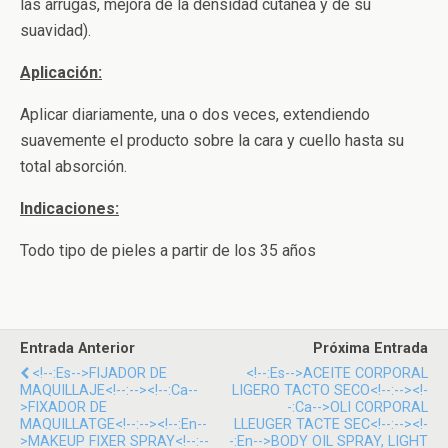
las arrugas, mejora de la densidad cutánea y de su
suavidad).
Aplicación:
Aplicar diariamente, una o dos veces, extendiendo
suavemente el producto sobre la cara y cuello hasta su
total absorción.
Indicaciones:
Todo tipo de pieles a partir de los 35 años
Entrada Anterior
Próxima Entrada
<!--:es-->FIJADOR DE
<!--:es-->ACEITE CORPORAL
MAQUILLAJE<!--:--><!--:ca--
LIGERO TACTO SECO<!--:--><!-
>FIXADOR DE
-:ca-->OLI CORPORAL
MAQUILLATGE<!--:--><!--:en--
LLEUGER TACTE SEC<!--:--><!-
>MAKEUP FIXER SPRAY<!--:--
-:en-->BODY OIL SPRAY, LIGHT