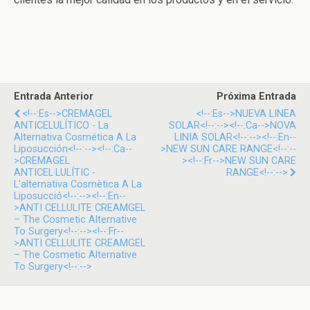
Entrada Anterior
Próxima Entrada
<!--:es-->CREMAGEL
<!--:es-->NUEVA LINEA
ANTICELULÍTICO - La
SOLAR<!--:--><!--:ca-->NOVA
Alternativa Cosmética A La
LINIA SOLAR<!--:--><!--:en--
Liposucción<!--:--><!--:ca--
>NEW SUN CARE RANGE<!--:--
>CREMAGEL
><!--:fr-->NEW SUN CARE
ANTICEL·LULÍTIC -
RANGE<!--:-->
L'alternativa Cosmètica A La
Liposucció<!--:--><!--:en--
>ANTI CELLULITE CREAMGEL
– The Cosmetic Alternative
To Surgery<!--:--><!--:fr--
>ANTI CELLULITE CREAMGEL
– The Cosmetic Alternative
To Surgery<!--:-->